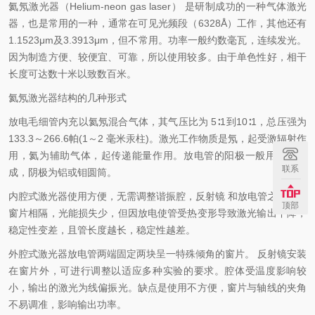
氦氖激光器（Helium-neon gas laser） 是研制成功的一种气体激光
器，也是常用的一种，通常在可见光频段（6328Å）工作，其他还有
1.1523μm及3.3913μm，但不常用。功率一般约数毫瓦，连续发光。
因为制造方便、较便宜、可靠，所以使用较多。由于单色性好，相干
长度可达数十米以致数百米。
氦氖激光器结构的几种形式
放电毛细管内充以氦氖混合气体，其气压比为 5∶1到10∶1，总压强为
133.3～266.6帕(1～2 毫米汞柱)。激光工作物质是氖，起受激辐射作
用，氦为辅助气体，起传递能量作用。放电管的阳极一般用钨棒制
联系
成，阴极为铝或钼圆筒。
内腔式激光器使用方便，无需调整谐振腔，反射镜 和放电管之间没有
顶部
窗片相隔，光能损失少，但因放电使管受热变形导致激光输出下降，
稳定性变差，且管长度越长，稳定性越差。
外腔式激光器放电管两端固定两块呈一特殊倾角的窗片。 反射镜安装
在窗片外，可进行调整以适应多种实验的要求。腔体受温度影响较
小，输出的激光为线偏振光。缺点是使用不方便，窗片与轴线的夹角
不易调准，影响输出功率。