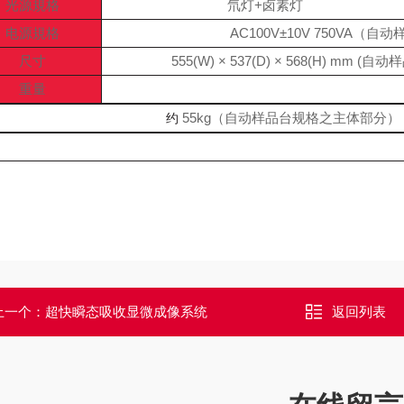
光源規格
氘灯+卤素灯
电源規格
AC100V±10V
750VA（自
尺寸
555(W) × 537(D) × 568(H) mm
重量
55kg（自动样品台规格之主体部分）
约
上一个：
超快瞬态吸收显微成像系统
返回列表