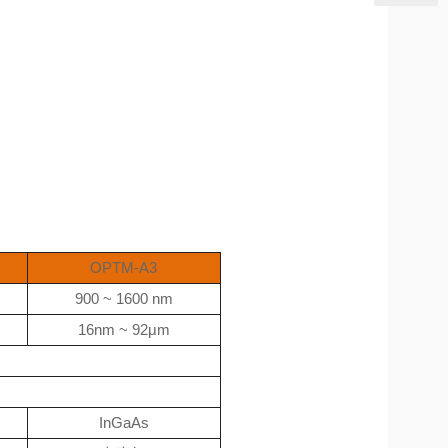
OPTM-A3
900 ~ 1600 nm
16nm ~ 92μm
InGaAs