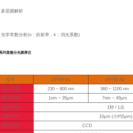
多层膜解析
光学常数分析(n：折射率，k：消光系数)
M 系列显微分光膜厚仪
型号
OPTM-A1
OPTM-A2
波长范围
230 ~ 800 nm
360 ~ 1100 nm
膜厚范围
1nm ~ 35μm
7nm ~ 49μm
测定时间
1秒 / 1点
光斑大小
10μm (小约5μm)
感光元件
CCD