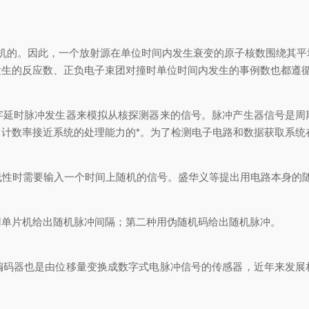
机的。因此，一个放射源在单位时间内发生衰变的原子核数围绕其平
发生的反应数、正负电子束团对撞时单位时间内发生的事例数也都遵
时脉冲发生器来模拟从核探测器来的信号。脉冲产生器信号是周
计数率接近系统的处理能力的*。为了检测电子电路和数据获取系统
性时需要输入一个时间上随机的信号。盛华义等提出用电路本身的
单片机给出随机脉冲间隔；第二种用伪随机码给出随机脉冲。
器也是由位移量变换成数字式电脉冲信号的传感器，近年来发展