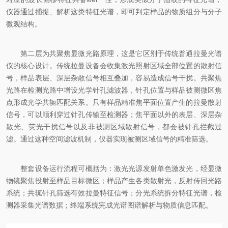
仪器通过捕捉、解析这类特征光谱，即可判定样品的物质组分与分子
微观结构。
第二层为共聚焦显微光路原理，这是它区别于传统普通拉曼光谱
仪的核心设计。传统拉曼设备会收集激光照射区域全部位置的散射信
号，样品表层、深层杂散信号相互叠加，容易造成信号干扰。共聚焦
光路在检测光路中增设光学针孔滤波器，针孔位置与样品被测微区焦
点形成光学共轭匹配关系。只有样品精准焦平面位置产生的拉曼散射
信号，可以顺利穿过针孔传输至检测器；焦平面以外的表层、深层杂
散光、荧光干扰信号以及非被测区域散射信号，都会被针孔拦截过
滤。通过这种空间滤波机制，仪器实现被测区域信号的精准筛选。
整套设备运行流程可概括为：激光光源发射单色激发光，经显微
物镜聚焦投射至样品目标微区；样品产生各类散射光，反射传回光路
系统；共轭针孔筛选有效拉曼特征信号；分光系统拆分特征光谱，检
测器采集光谱数据；终端系统完成光谱图谱解析与物质信息匹配。