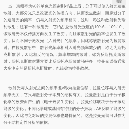
顶部
当一束频率为v0的单色光照射到样品上后，分子可以使入射光发生
散射。大部分光只是改变光的传播方向，从而发生散射，而穿过分子
的透射光的频率，仍与入射光的频率相同，这时，称这种散射称为瑞
利散射；还有一种散射光，它约占总散射光强度的10^-6～10^-10，
该散射光不仅传播方向发生了改变，而且该散射光的频率也发生了改
变，从而不同于激发光（入射光）的频率，因此称该散射光为拉曼散
射。在拉曼散射中，散射光频率相对入射光频率减少的，称之为斯托
克斯散射，因此相反的情况，频率增加的散射，称为反斯托克斯散
射，斯托克斯散射通常要比反斯托克斯散射强得多，拉曼光谱仪通常
大多测定的是斯托克斯散射，也统称为拉曼散射。
散射光与入射光之间的频率差v称为拉曼位移，拉曼位移与入射光
频率无关，它只与散射分子本身的结构有关。拉曼散射是由于分子极
化率的改变而产生的（电子云发生变化）。拉曼位移取决于分子振动
能级的变化，不同化学键或基团有特征的分子振动，ΔE反映了能级的
变化，因此与之对应的拉曼位移也是特征的。这是拉曼光谱可以作为
分子结构定性分析的依据。