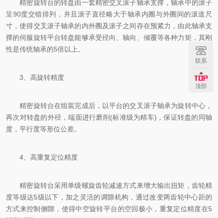
精密旋转台的转盘由一套精密交叉滚子轴承支撑，轴承中的滚子
呈90度交错排列，并且滚子直径略大于轴承内圈与外圈间的滚道尺
寸，使得交叉滚子轴承的内外圈及滚子之间存在预紧力，由此轴承支
撑的伺服旋转平台转盘能够承受径向、轴向、倾覆等各种力矩，其刚
性是传统轴承的5倍以上。
联系
3、高旋转精度
顶部
精密旋转台在组装完成后，以平台的交叉滚子轴承为旋转中心，
再次对转盘的外径，端面进行磨削(标准级为精车)，保证转盘的同轴
度，平行度等形位公差。
4、高重复定位精度
精密旋转台采用单级螺旋齿轮减速方式来增大输出扭矩，齿轮精
度等级达5级以下，加之灵活的调隙机构，通过改变两齿轮中心距的
方式来控制侧隙，使得中空旋转平台的空回极小，重复定位精度在5