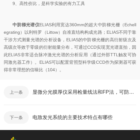
9、高性价比，是科学实验的有力工具
中阶梯光谱仪
ELIAS利用宽达360mm的超大中阶梯光栅（Echell
egrating）以利特罗（Littow）自准直结构构成光路；ELIAS不同于靠
干涉方式测量光谱的分析设备，ELIAS的中阶梯光栅的高衍射级次及
高级次等效于零级的衍射能量分布，可通过CCD实现宽光谱直拍，因
此ELIAS非常适合脉冲激光光谱的分析应用（通过外部TTL触发可协
同激光器工作）。ELIAS可以配置背照型科学级CCD作为探测器可获
得非常理想的信噪比（104）。
显微分光膜厚仪采用检量线法和FP法，可防止在对焦时造成的损坏
上一条
电致发光系统的主要技术特点有哪些
下一条