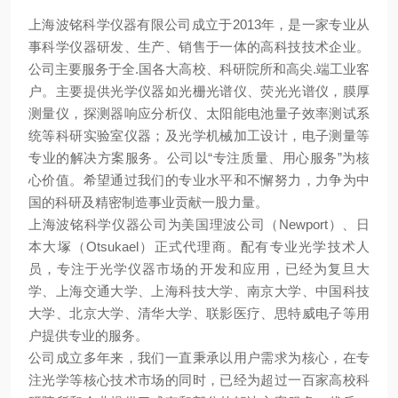
上海波铭科学仪器有限公司成立于2013年，是一家专业从
事科学仪器研发、生产、销售于一体的高科技技术企业。
公司主要服务于全.国各大高校、科研院所和高尖
.
端工业客
户。主要提供光学仪器如光栅光谱仪、荧光光谱仪，膜厚
测量仪，探测器响应分
析仪、太阳能电池量子效率测试系
统等科研实验室仪器；及光学机械加工设计，电子
测量等
专业的解决方案服务。公司以“专注质量、用心服务”为核
心价值。希望通过
我们的专业水平和不懈努力，力争为中
国的科研及精密制造事业贡献一股力量。
上海波铭科学仪器公司为美国理波公司（Newport）、日
本大塚（Otsukael）正
式代理商。配有专业光学技术人
员，专注于光学仪器市场的开发和应用，已经为复旦
大
学、上海交通大学、上海科技大学、南京大学、中国科技
大学、北京大学、清华大
学、联影医疗、思特威电子等用
户提供专业的服务。
公司成立多年来，我们一直秉承以用户需求为核心，在专
注光学等核心技术市场的
同时，已经为超过一百家高校科