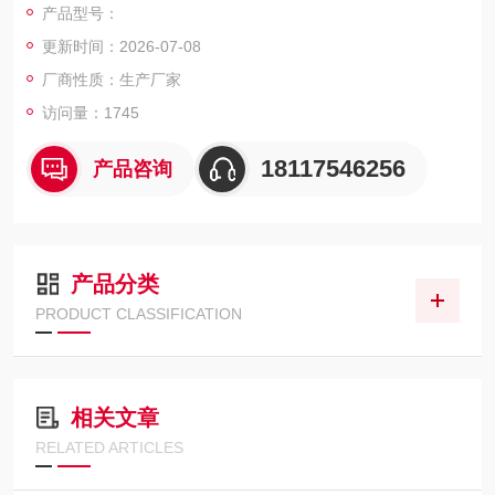
产品型号：
USB 2.0 连接
更新时间：2026-07-08
多MHz读出速度
集成数字延迟发生器
厂商性质：生产厂家
紧耦合门控
访问量：1745
较低插入延迟
18117546256
产品咨询
产品分类
PRODUCT CLASSIFICATION
相关文章
RELATED ARTICLES