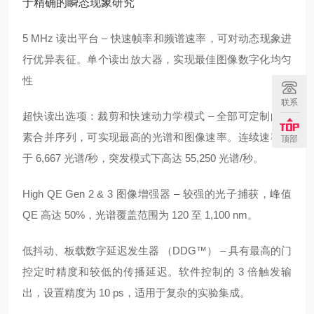
于精确的瞬态现象研究
5 MHz 读出平台 – 快速帧率和频谱速率，可对动态现象进
行
优异
表征。单个读出放大器，实现最佳图像数字化均匀
性
联系
超快读出选项：裁剪和快速动力学模式 –
全部
可定制的像
素合并序列，可实现最高的光谱和图像速率。连续速率大
顶部
于 6,667 光谱/秒，突发模式下高达 55,250 光谱/秒。
High QE Gen 2 & 3 图像增强器 –
较强
的光子捕获，峰值
QE 高达 50%，光谱覆盖范围为 120 至 1,100 nm。
低抖动、板载数字延迟发生器 （DDG™） – 具有最高的门
控定时精度和
较低
的传播延迟。软件控制的 3 倍触发输
出，设置精度为 10 ps，适用于复杂的实验集成。