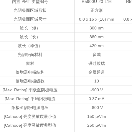
内置 PMT 类型编号
R5900U-20-L16
R5
光阴极面区域形状
正方形
光阴极面区域尺寸
0.8 x 16 x (16) mm
0.8 
波长（短）
300 nm
波长（长）
880 nm
波长（峰值）
420 nm
光阴极面材料
多碱
窗材
硼硅玻璃
倍增器电极结构
金属通道
倍增器电极级数
10
[Max. Rating] 阳极至阴极电压
-900 V
[Max. Rating] 平均阳极电流
0.37 mA
阳极至阴极电源电压
-800 V
[Cathode] 亮度灵敏度最小值
150 μA/lm
[Cathode] 亮度灵敏度典型值
250 μA/lm