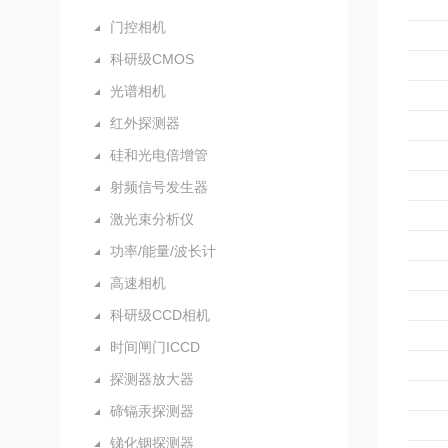
门控相机
科研级CMOS
光谱相机
红外探测器
硅和光电倍增管
射频信号发生器
激光束分析仪
功率/能量/波长计
高速相机
科研级CCD相机
时间闸门ICCD
探测器放大器
碲镉汞探测器
锑化铟探测器