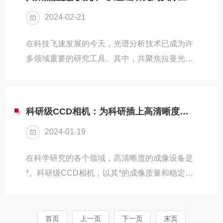
CARS，其基本原理在于利用相干反斯托克斯拉
2024-02-21
曼散射效应。当激光束照射到物质表面时，会产
生斯托克斯光和反斯托克斯光的散射。而CARS
在科技飞速发展的今天，光谱分析技术已成为许
正是通过测量反斯托克斯光的强度和偏振状态，
多领域重要的研究工具。其中，共聚焦拉曼光谱
从而获取物质内部的信息。相较于传统的光谱技
仪作为一种先进的光谱分析仪器，正逐渐从基础
术，CARS具有更高的灵敏度和分辨率。它能够
研究走向实际应用，开启了光谱分析的新篇章。
捕捉到微弱的信号，...
共聚焦拉曼光谱仪以其优的工作原理和zhuo越的
科研级CCD相机：为科研插上高清晰度的翅膀
性能，在化学、物理、生物、医学等多个领域展
2024-01-19
现出广泛的应用前景。它通过测量物质分子振动
和转动产生的拉曼散射光谱，可以获取物质的分
在科学研究的各个领域，高清晰度的成像设备是
子结构和化学键信息。这一特性使得拉曼光谱仪
*。科研级CCD相机，以其*的成像质量和稳定
在材料科学、环境监测、食品安全等领域具有优
性，为科研工作者提供了*的工具，帮助他们观
势。在基础研究方面，共聚焦拉曼光谱仪为科学
察、分析和理解各种复杂的科学现象。科研级
家们提供了揭示...
CCD相机采用先进的电荷耦合器件技术，能够在
首页
上一页
下一页
末页