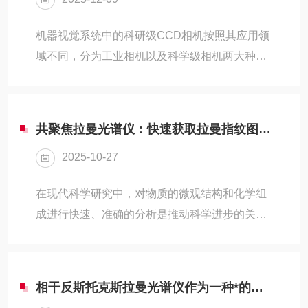
机器视觉系统中的科研级CCD相机按照其应用领
域不同，分为工业相机以及科学级相机两大种。
科学级相机顾名思义，是被广泛的运用于科学领
域的。目前，主要应用与生物科学、天文学、化
学成像、生物成像、荧光纤维成像、高速摄影等
共聚焦拉曼光谱仪：快速获取拉曼指纹图谱，助力科研分析效率提升
领域。那么，在科学研究过程中，如何选择一款
2025-10-27
合适的科研级CCD相机呢？判别科学级相机性能
的重要指标都有哪些呢？1.信噪比信噪比是判别
在现代科学研究中，对物质的微观结构和化学组
相机性能的一大重要指标，是影响图像质量的因
成进行快速、准确的分析是推动科学进步的关
素之一。所谓信噪比是指信号与噪声的比值，信
键。共聚焦拉曼光谱仪作为一种光谱分析工具，
噪比越大，噪声对图像造成的影响就越小，反
以其独特的优势在材料科学、化学、生物学、医
之，则越大。因...
学等多个领域得到了广泛应用。它能够快速获取
相干反斯托克斯拉曼光谱仪作为一种*的分子振动分析工具
物质的拉曼指纹图谱，为科研人员提供丰富的分