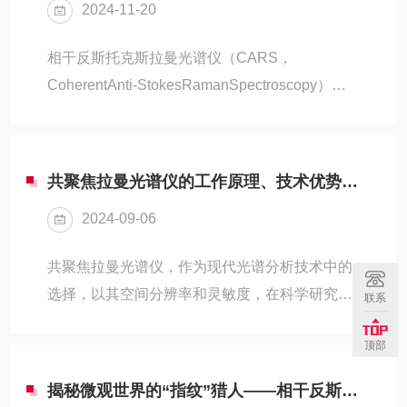
2024-11-20
子结构信息，极大地提升了科研分析的效率。
一、原理与优势基于拉曼散射原理工作。当激光
相干反斯托克斯拉曼光谱仪（CARS，
照射到样品表面时，样品中的分子会与光子发生
CoherentAnti-StokesRamanSpectroscopy）是
相互作用，导致光子的能量发生微小变化，从而
一种基于非线性光学效应的光谱分析技术，它在
产生拉曼散射光。这种散射光的频率变化与样品
分子振动分析领域具有显著的优势和广泛的应
分子的振动模式密切相关...
用。以下是对相干反斯托克斯拉曼光谱仪作为一
共聚焦拉曼光谱仪的工作原理、技术优势及其在多个领域中的具体应用
种*的分子振动分析工具的详细解析：技术原理
2024-09-06
CARS技术基于拉曼散射和相干反斯托克斯效
应。当高强度激光束与物质相互作用时，部分光
共聚焦拉曼光谱仪，作为现代光谱分析技术中的
会被散射，其中一部分散射光（即拉曼散射光）
选择，以其空间分辨率和灵敏度，在科学研究与
联系
具有与入射光不同的频率，这种频率的变化反映
工业应用中展现出了非凡的潜力与价值。本文旨
了物质分子的振动状态。CARS则是...
顶部
在深入探讨共聚焦拉曼光谱仪的工作原理、技术
优势及其在多个领域中的具体应用，以展现其作
揭秘微观世界的“指纹”猎人——相干反斯托克斯拉曼光谱仪
为精密仪器的魅力。工作原理与技术优势共聚焦