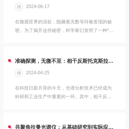
2024-06-17
拉曼光谱仪在传统拉曼光谱仪的基础上，引入了
共聚焦技术，通过透镜系统实现点扫描或线扫
在微观世界的深处，隐藏着无数等待被发现的秘
描，从而精确测量样品不同深度处的信息。这一
密。为了揭开这些秘密，科学家们发明了一种*的
技术革新不仅极大地提高了空间分辨率，实现了
工具——相干反斯托克斯拉曼光谱仪。它不仅是
纳米尺度下的成像，还显著增强了检测灵敏度，
一台精密的仪器，更是微观世界的“指纹”猎人，
特别是在弱信号检测方...
能够捕捉并解析物质内部信息。相干反斯托克斯
准确探测，无微不至：相干反斯托克斯拉曼光谱仪的准确分析
拉曼光谱仪的工作原理基于拉曼散射效应，这是
2024-04-25
一种光与物质相互作用的物理现象。当光照射到
物质上时，会与物质内部的分子、原子等发生碰
在科技日新月异的今天，光谱分析技术已经成为
撞，产生散射光。通过分析这些散射光的频率、
科研和工业生产中重要的一环。其中，相干反斯
强度等信息，科学家们可以了解物质的分子结
托克斯拉曼光谱仪能够准确探测物质的微观结构
构、化学键等微观信息。而相干反斯托克斯拉曼
和光学性质，为科研工作者提供了强有力的分析
光谱仪更是在传统...
工具。相干反斯托克斯拉曼光谱仪，简称
共聚焦拉曼光谱仪：从基础研究到实际应用，开启光谱分析的新篇章