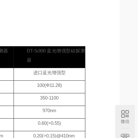
测器
DT-Si300
蓝光增强型硅探测
器
进口蓝光增强型
100(Φ11.28)
350-1100
970nm
微信
0.60(>0.55)
nm
0.20(>0.15)@410nm