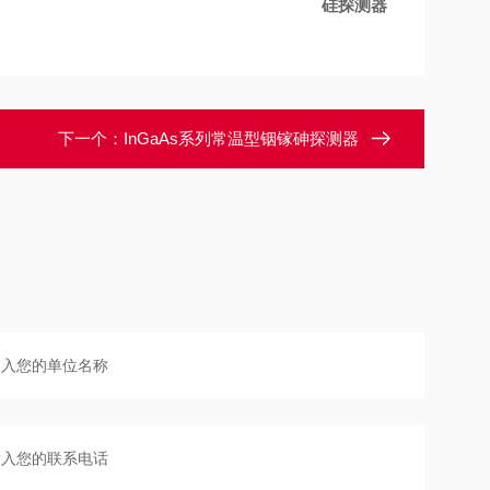
硅探测器
下一个：
InGaAs系列常温型铟镓砷探测器