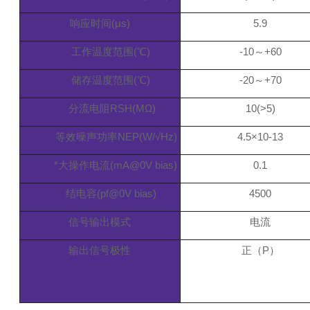
响应时间(μs)
5.9
工作温度范围(℃)
-10～+60
储存温度范围(℃)
-20～+70
分流电阻RSH(MΩ)
10(>5)
等效噪声功率NEP(W/√Hz)
4.5×10-13
*大操作电流(mA@0V bias)
0.1
结电容(pf@0V
bias)
4500
信号输出模式
电流
输出信号极性
正（P）