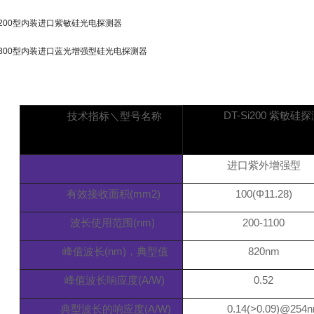
-Si200型内装进口紫敏硅光电探测器
-Si300型内装进口蓝光增强型硅光电探测器
DT-Si200
紫敏硅探
技术指标＼型号名称
进口紫外增强型
有效接收面积(mm2)
100(Φ11.28)
波长使用范围(nm)
200-1100
峰值波长(nm)，典型值
820nm
峰值波长响应度(A/W)
0.52
典型波长的响应度(A/W)
0.14(>0.09)@254