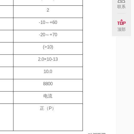
联系
2
-10～+60
顶部
-20～+70
(>10)
2.0×10-13
10.0
8800
电流
正（P）