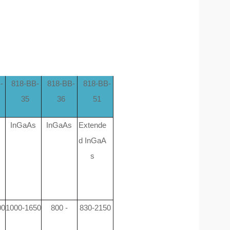
-
818-BB-
818-BB-
818-BB-
35
36
51
s
InGaAs
InGaAs
Extende
d
InGaA
s
00
1000-1650
800 -
830-2150