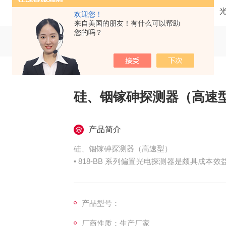
当前位置：
首页
产品中心
欢迎您！
来自美国的朋友！有什么可以帮助
您的吗？
硅、铟镓砷探测器（高速
产品简介
硅、铟镓砷探测器（高速型）
• 818-BB 系列偏置光电探测器是颇具成
锁模或快速调制激光器的信号以及皮秒激光器
• 硅、紫外硅、GaAs 和 InGaAs 版本
• 上升时间可达 35 ps
产品型号：
• 放大探测器可提供高达 26 dB 的增益
厂商性质：生产厂家
• 光纤耦合选件使对准更加容易