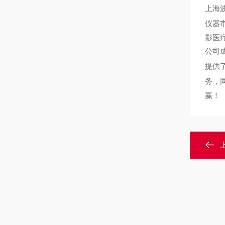
上海波
仪器
影医
公司
提供
务，
赢！