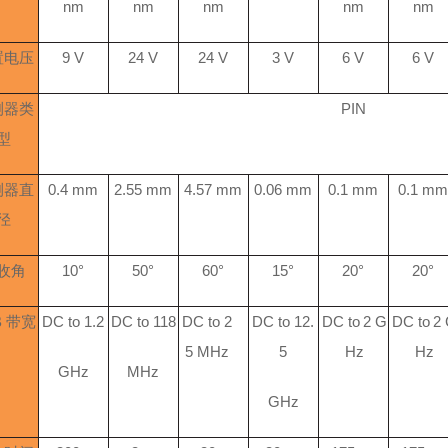
nm
nm
nm
nm
nm
置电压
9
V
24 V
24 V
3 V
6
V
6
V
测器类
PIN
型
测器直
0.4 mm
2.55 mm
4.57 mm
0.06 mm
0.1 mm
0.1 m
径
收角
10°
50°
60°
15°
20°
20°
B 带宽
DC
to
1.2
DC
to
118
DC
to
2
DC
to
12.
DC
to
2 G
DC
to
2
5
MHz
5
Hz
Hz
GHz
MHz
GHz