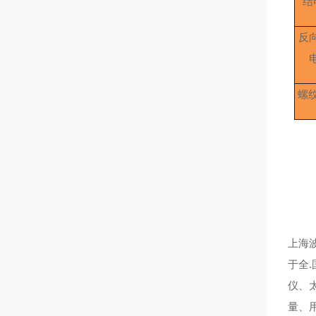
结
反
螺
上海
于全
仪、
量、