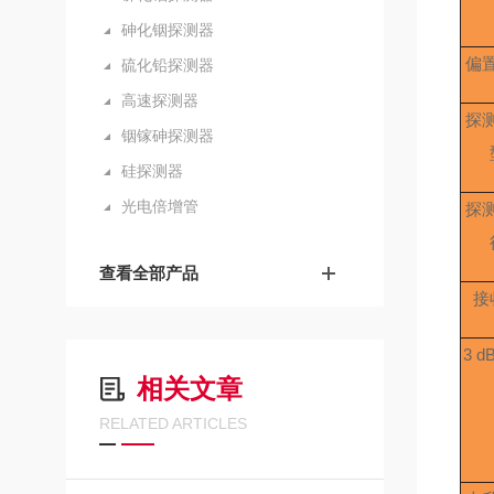
砷化铟探测器
偏
硫化铅探测器
高速探测器
探
铟镓砷探测器
硅探测器
光电倍增管
探
查看全部产品
接
3 d
相关文章
RELATED ARTICLES