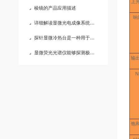
上
棱镜的产品应用描述
响
详细解读显微光电成像系统按照物镜系统分成的三个主要类别
探针显微冷热台是一种用于多领域微观研究的温控平台
显微荧光光谱仪能够探测极微弱的荧光信号
输
N
饱