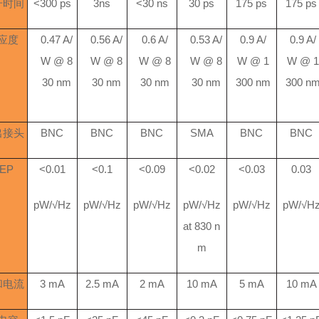
升时间
<300 ps
3ns
<30 ns
30 ps
175 ps
175 ps
应度
0.47 A/
0.56 A/
0.6 A/
0.53 A/
0.9 A/
0.9 A/
W @ 8
W @ 8
W @ 8
W @ 8
W @ 1
W @ 
30 nm
30 nm
30 nm
30 nm
300 nm
300 n
出接头
BNC
BNC
BNC
SMA
BNC
BNC
EP
<0.01
<0.1
<0.09
<0.02
<0.03
0.03
pW/√Hz
pW/√Hz
pW/√Hz
pW/√Hz
pW/√Hz
pW/√H
at 830 n
m
和电流
3 mA
2.5 mA
2 mA
10 mA
5 mA
10 mA