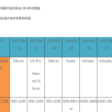
探测器可提供高达 26 dB 的增益
光纤耦合选件使对准更加容易
型号
818-BB-
818-BB-
818-BB-
818-BB-
818-BB-
818-BB
21
27
40
45
30
31
测器材
Silicon
UV En-
Silicon
GaAs
InGaAs
InGaA
料
hanc
ed Si
licon
长范围
300-1100
200-1100
350-1100
500-890 n
1000-1600
1000-16
m