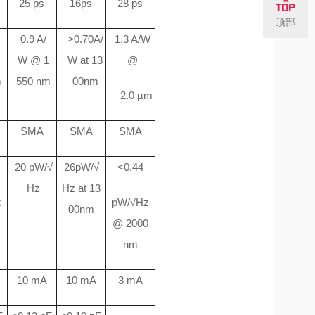
25 ps
16ps
28 ps
顶部
0.9 A/
>0.70A/
1.3 A/W
1
W @ 1
W at 13
@
m
550 nm
00nm
2.0 µm
SMA
SMA
SMA
20 pW/√
26pW/√
<0.44
Hz
Hz at 13
z
pW/√Hz
00nm
@ 2000
nm
10 mA
10 mA
3 mA