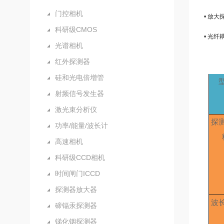
门控相机
• 放大
科研级CMOS
• 
光谱相机
红外探测器
硅和光电倍增管
射频信号发生器
激光束分析仪
探
功率/能量/波长计
高速相机
科研级CCD相机
时间闸门ICCD
探测器放大器
波
碲镉汞探测器
锑化铟探测器