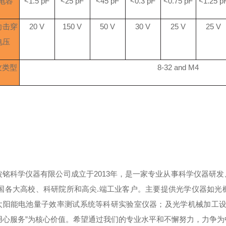
电容
<1.5 pF
<25 pF
<45 pF
<0.3 pF
<0.75 pF
<1.25 p
向击穿
20 V
150 V
50 V
30 V
25 V
25 V
电压
纹类型
8-32 and M4
波铭科学仪器有限公司成立于2013年，是一家专业从事科学仪器研发
.国各大高校、科研院所和高尖.端工
业客户。主要提供光学仪器如光
太阳能电池量子效率测试系统等科研实验室仪器；及光学机械加工
用心服务”为核心价值。希望通过
我们的专业水平和不懈努力，力争为