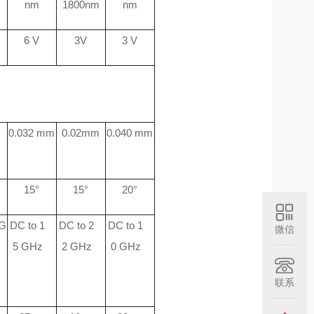
nm
1800nm
nm
6
V
3V
3 V
m
0.032 mm
0.02mm
0.040 mm
15°
15°
20°
 G
DC
to
1
DC
to
2
DC
to
1
微信
5
GHz
2
GHz
0
GHz
联系