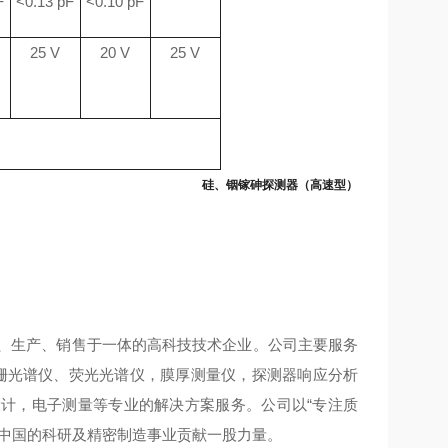
F
<0.13 pF
<0.10 pF
25 V
20 V
25 V
硅、铟镓砷探测器（高速型）
、生产、
销售于一体的高科技技术企业。公司主要服务
栅光谱仪、荧光光谱仪，膜厚测量仪，探测器响应分
析
设计，电子
测量等专业的解决方案服务。公司以“专注质
中国的科研及精密制造事业贡献一股力量。