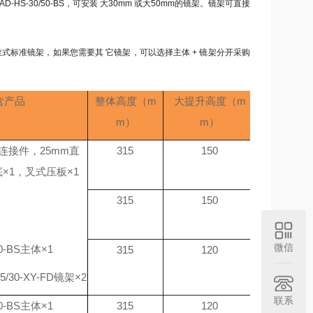
-30/50-BS，可安装 大30mm 或大50mm的镜架。镜架可直接
式标准镜架，如果您需要其 它镜架，可以选择主体 + 镜架分开采购
含产品
整体高度（m
大提升高度（m
m）
m）
连接件，25mm直
315
150
底×1，叉式压板×1
315
150
微信
30-BS主体×1
315
120
/25/30-XY-FD镜架×2
联系
50-BS主体×1
315
120