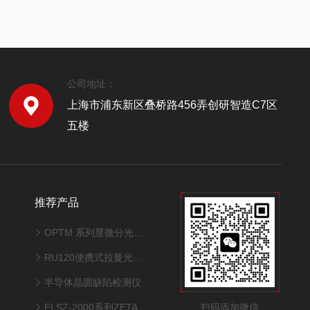
公司地址：
上海市浦东新区叠桥路456弄创研智造C7区
五楼
推荐产品
OPTM 系列显微分光膜厚仪
RU120便携式拉曼光谱仪
半导体晶圆缺陷检测仪
扫码添加微信
ELSZ-2000系列ZETA电位 · 粒径 · 分子量测试系统