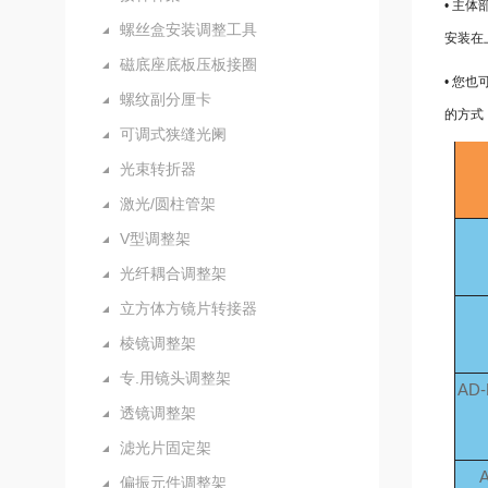
• 主
螺丝盒安装调整工具
安装在
磁底座底板压板接圈
• 您
螺纹副分厘卡
的方式
可调式狭缝光阑
光束转折器
激光/圆柱管架
V型调整架
光纤耦合调整架
立方体方镜片转接器
棱镜调整架
专.用镜头调整架
AD-
透镜调整架
滤光片固定架
偏振元件调整架