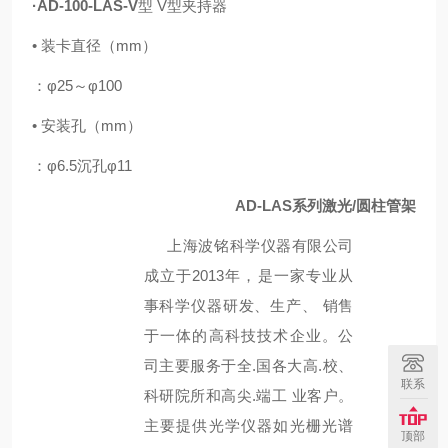
·
AD-100-LAS-V
型 V
型夹持器
•
装卡直径（mm）
：φ25～φ100
•
安装孔（mm）
：φ6.5沉孔φ11
AD-LAS系列
激光/圆柱管架
上海波铭科学仪器有限公司
2013年，是一家专业从
成立于
事科学仪器研发、生产、 销售
于一体的高科技技术企业。公
司主要服务于全
.
国各大高.校、
联系
科研院所和高尖
.
端工 业客户。
主要提供光学仪器如光栅光谱
顶部