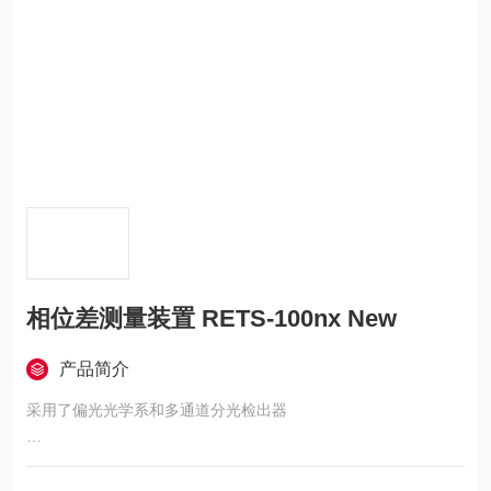
相位差测量装置 RETS-100nx New
产品简介
采用了偏光光学系和多通道分光检出器
有可对应各种尺寸的装置，从1mm大小的光学素子到第10代的大
型基板