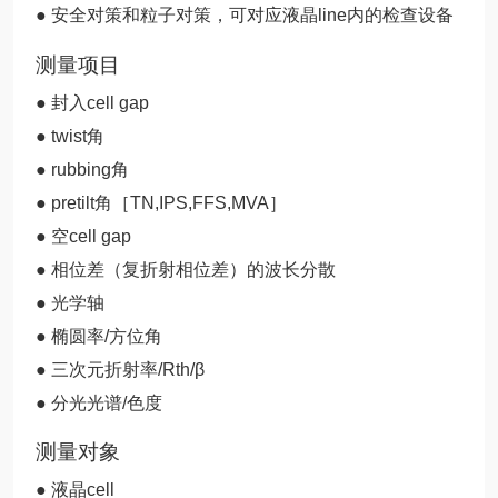
● 安全对策和粒子对策，可对应液晶line内的检查设备
测量项目
● 封入cell gap
● twist角
● rubbing角
● pretilt角［TN,IPS,FFS,MVA］
● 空cell gap
● 相位差（复折射相位差）的波长分散
● 光学轴
● 椭圆率/方位角
● 三次元折射率/Rth/β
● 分光光谱/色度
测量对象
● 液晶cell