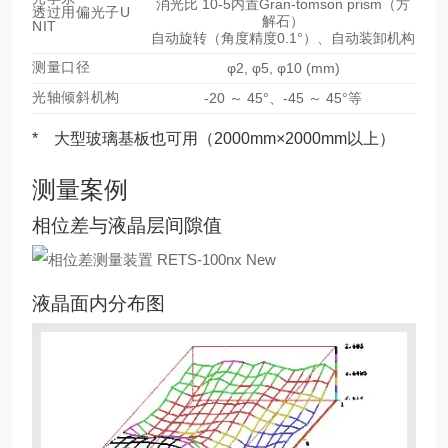
消光比 10-5内置Gran-tomson prism（方
透过用偏光子U
解石）
NIT
自动旋转（角度精度0.1°）、自动装卸机构
测量口径
φ2, φ5, φ10 (mm)
光轴倾斜机构
-20 ～ 45°、-45 ～ 45°等
* 大型玻璃基板也可用（2000mm×2000mm以上）
测量案例
相位差与液晶层间隙值
液晶面内分布图