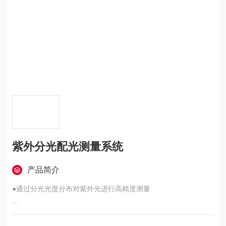
紫外分光配光测量系统
产品简介
●通过分光光度分布对紫外光进行高精度测量
●从配光上评估紫外光的最大发光强度、光束开度、光束光通量