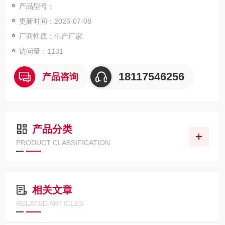
产品型号：
●涵盖从紫外线到可见光的波长范围
更新时间：2026-07-08
●支持从 LED 芯片到模块和应用产品的广泛样品
厂商性质：生产厂家
访问量：1131
●用软件批量控制电源和测量仪器
18117546256
产品咨询
产品分类
PRODUCT CLASSIFICATION
相关文章
RELATED ARTICLES