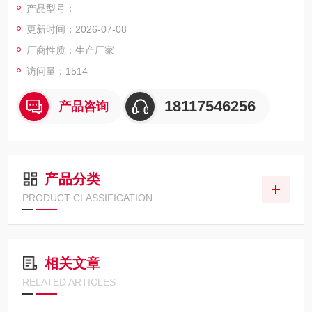
产品型号：
●作为专业膜厚测定厂商，提供多种支援
更新时间：2026-07-08
●实现高精度测量（已取得专zhuan利）
厂商性质：生产厂家
访问量：1514
●实现高速测量（500万点以上/分）
18117546256
产品咨询
产品分类
PRODUCT CLASSIFICATION
相关文章
RELATED ARTICLES