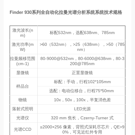
Finder 930系列全自动化拉曼光谱分析系统
系统技术规格
激光波长(n
标配532nm，选配638nm、785nm
m)
激光功率(m
>60（532nm），>25（638nm），>50（785
W)
nm）
拉曼频移范围
80-9000@532nm，80-6000@638nm，80-3
(cm-1)
200@785nm
显微镜
正置显微镜
标配：手动，行程102*105mm
样品台
选配：电动位移台，行程75*50mm
物镜
10x，50x，100x，半复消色差
落射式照明
LED光源
光谱仪
320 mm 焦长，Czerny-Turner 式
≥2000×256 像素，背照式深耗尽芯片，QE>9
光谱CCD
0%，可见近红外专用