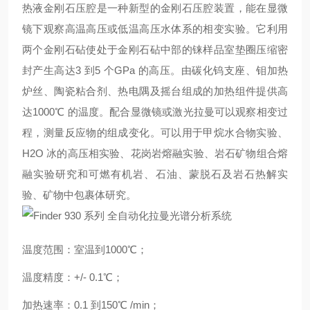
热液金刚石压腔是一种新型的金刚石压腔装置，能在显微
镜下观察高温高压或低温高压水体系的相变实验。它利用
两个金刚石砧使处于金刚石砧中部的铼样品室垫圈压缩密
封产生高达3 到5 个GPa 的高压。由碳化钨支座、钼加热
炉丝、陶瓷粘合剂、热电隅及摇台组成的加热组件提供高
达1000℃ 的温度。配合显微镜或激光拉曼可以观察相变过
程，测量反应物的组成变化。可以用于甲烷水合物实验、
H2O 冰的高压相实验、花岗岩熔融实验、岩石矿物组合熔
融实验研究和可燃有机岩、石油、蒙脱石及岩石热解实
验、矿物中包裹体研究。
温度范围：室温到1000℃；
温度精度：+/- 0.1℃；
加热速率：0.1 到150℃ /min；