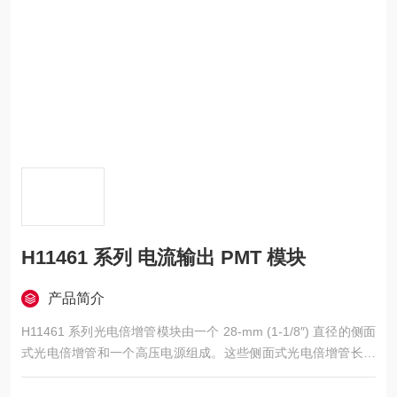
H11461 系列 电流输出 PMT 模块
产品简介
H11461 系列光电倍增管模块由一个 28-mm (1-1/8″) 直径的侧面
式光电倍增管和一个高压电源组成。这些侧面式光电倍增管长期
以来一直用于光谱用途，具有高增益和高灵敏度的特点。标准阵
容提供六种类型的光电倍增管，以满足各种光谱响应范围需求。