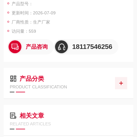
产品型号：
H11461P-01 和 H11461P-11 属于低暗计数类型，非常适合光子
更新时间：2026-07-09
计数和低光量测量等用途。
厂商性质：生产厂家
访问量：559
18117546256
产品咨询
产品分类
PRODUCT CLASSIFICATION
相关文章
RELATED ARTICLES