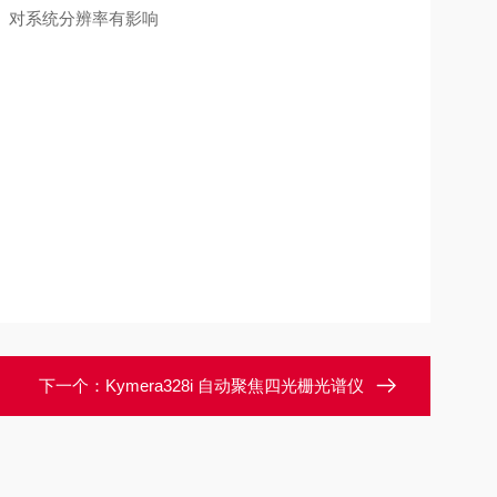
： 对系统分辨率有影响
下一个：
Kymera328i 自动聚焦四光栅光谱仪