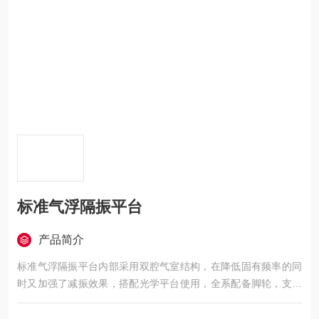
标准气浮隔振平台
产品简介
标准气浮隔振平台内部采用双腔气室结构，在降低固有频率的同
时又加强了减振效果，搭配光学平台使用，全系配备脚轮，支架
可定制无磁材质，（可选配膜片保护器）推荐对于振动要求较高
的仪器使用。