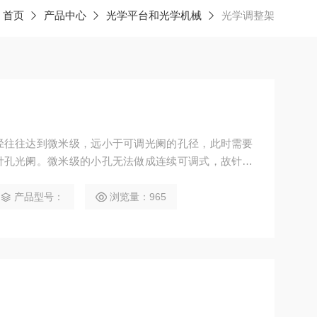
：
首页
产品中心
光学平台和光学机械
光学调整架
径往往达到微米级，远小于可调光阑的孔径，此时需要
针孔光阑。微米级的小孔无法做成连续可调式，故针孔
为 8mm, 厚度 0.1mm, 其小孔采用激光掩模技术
产品型号：
浏览量：965