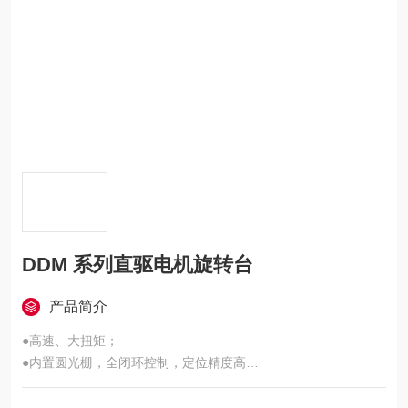
DDM 系列直驱电机旋转台
产品简介
●高速、大扭矩；
●内置圆光栅，全闭环控制，定位精度高
●采用交叉滚柱轴环，特殊轴系设计，轴向、径向跳动小
●低噪音、无摩擦、使用寿命长