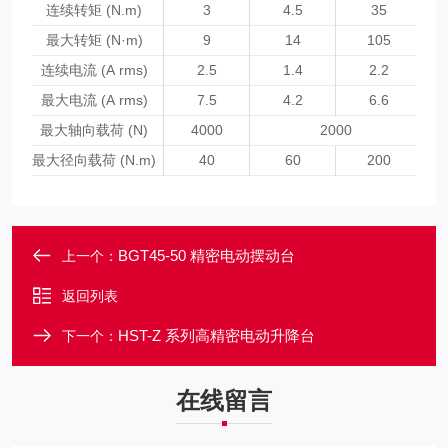
连续转矩 (N.m)
3
4.5
35
最大转矩 (N·m)
9
14
105
连续电流 (A rms)
2.5
1.4
2.2
最大电流 (A rms)
7.5
4.2
6.6
最大轴向载荷 (N)
4000
2000
最大径向载荷 (N.m)
40
60
200
BGT45-50 精密电动摆动台
上一个：
返回列表
HST-Z 系列高精密电动升降台
下一个：
在线留言