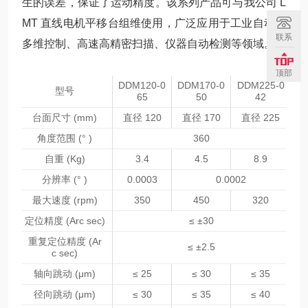
生的误差，保证了运动精度。该系列产品可与我公司 L
MT 直线电机平移台组维使用，广泛应用于工业自动化
联系
多维控制、高速高精密扫描、仪器自动检测等领域。
顶部
DDM120-0
DDM170-0
DDM225-0
型号
65
50
42
台面尺寸 (mm)
直径 120
直径 170
直径 225
角度范围 (° )
360
自重 (Kg)
3.4
4.5
8.9
分辨率 (° )
0.0003
0.0002
最大速度 (rpm)
350
450
320
定位精度 (Arc sec)
≤ ±30
重复定位精度 (Ar
≤ ±2.5
c sec)
轴向跳动 (μm)
≤ 25
≤ 30
≤ 35
径向跳动 (μm)
≤ 30
≤ 35
≤ 40