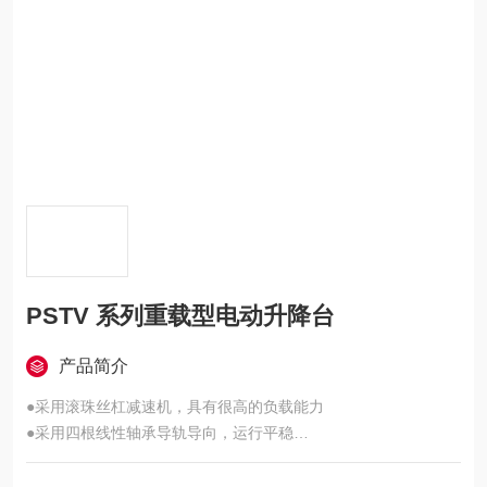
PSTV 系列重载型电动升降台
产品简介
●采用滚珠丝杠减速机，具有很高的负载能力
●采用四根线性轴承导轨导向，运行平稳
●二相 57 步进电机驱动，扭矩大、稳定、可靠