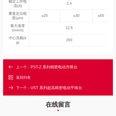
额定工作电
2.4
流(A)
重复定位精
≤20
≤30
≤50
度(μm)
最大速度
12.5
(mm/s)
中心负载(k
200
g)
PST-Z 系列精密电动升降台
上一个：
返回列表
UST 系列超高精密电动平移台
下一个：
在线留言