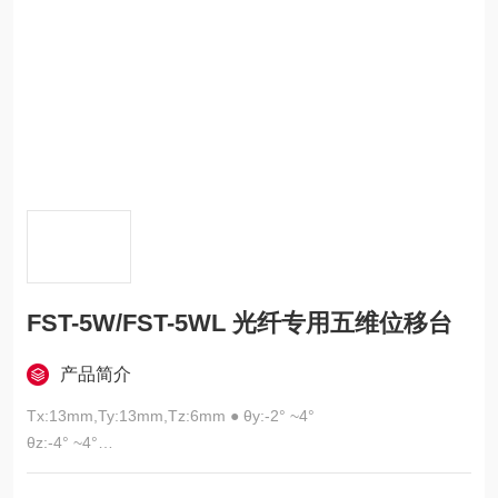
FST-5W/FST-5WL 光纤专用五维位移台
产品简介
Tx:13mm,Ty:13mm,Tz:6mm ● θy:-2° ~4°
θz:-4° ~4°
灵敏度：≤ 1μm
X、Y、Z 轴直线度：≤ 3μm