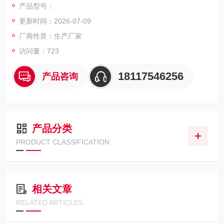
产品型号：
TG 系列超高精密手动摆动台使用，适合光纤耦合等超高精密手
更新时间：2026-07-09
动调整应用，也可在真空中使用 ( 需换装真空脂 )。
厂商性质：生产厂家
访问量：723
18117546256
产品咨询
产品分类
PRODUCT CLASSIFICATION
相关文章
RELATED ARTICLES