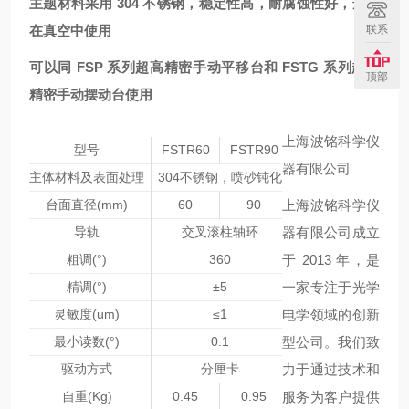
主题材料采用 304 不锈钢，稳定性高，耐腐蚀性好，适合
在真空中使用
联系
可以同 FSP 系列超高精密手动平移台和 FSTG 系列超高
顶部
精密手动摆动台使用
上海波铭科学仪
型号
FSTR60
FSTR90
器有限公司
主体材料及表面处理
304不锈钢，喷砂钝化
上海波铭科学仪
台面直径(mm)
60
90
器有限公司成立
导轨
交叉滚柱轴环
于 2013 年，是
粗调(°)
360
一家专注于光学
精调(°)
±5
电学领域的创新
灵敏度(um)
≤1
型公司。我们致
最小读数(°)
0.1
力于通过技术和
驱动方式
分厘卡
服务为客户提供
自重(Kg)
0.45
0.95