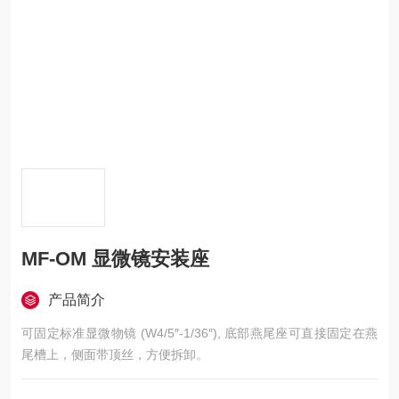
MF-OM 显微镜安装座
产品简介
可固定标准显微物镜 (W4/5″-1/36″), 底部燕尾座可直接固定在燕
尾槽上，侧面带顶丝，方便拆卸。