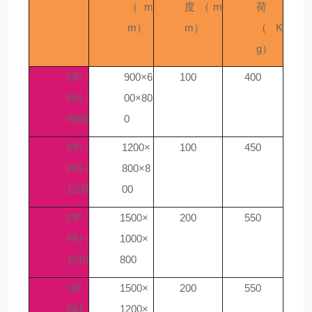
（m
度（m
荷
m）
m）
（K
g）
OP-
900×6
100
400
PAI-
00×80
0906
0
OP-
1200×
100
450
PAI-
800×8
1208
00
OP-
1500×
200
550
PAI-
1000×
1510
800
OP-
1500×
200
550
PAI-
1200×