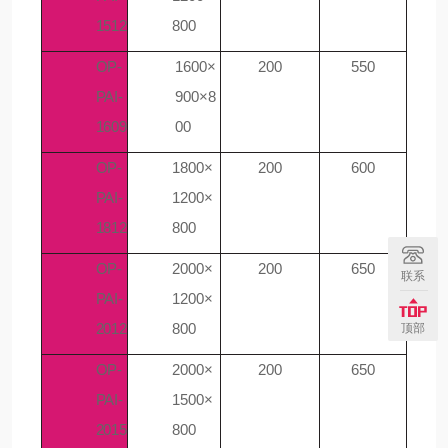
1512
800
OP-
1600×
200
550
PAI-
900×8
1609
00
OP-
1800×
200
600
PAI-
1200×
1812
800
OP-
2000×
200
650
联系
PAI-
1200×
2012
800
顶部
OP-
2000×
200
650
PAI-
1500×
2015
800