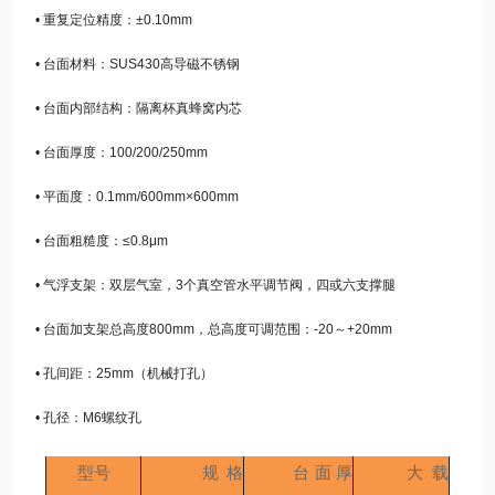
• 重复定位精度：±0.10mm
• 台面材料：SUS430高导磁不锈钢
• 台面内部结构：隔离杯真蜂窝内芯
• 台面厚度：100/200/250mm
• 平面度：0.1mm/600mm×600mm
• 台面粗糙度：≤0.8μm
• 气浮支架：双层气室，3个真空管水平调节阀，四或六支撑腿
• 台面加支架总高度800mm，总高度可调范围：-20～+20mm
• 孔间距：25mm（机械打孔）
• 孔径：M6螺纹孔
型号
规格
台面厚
大载