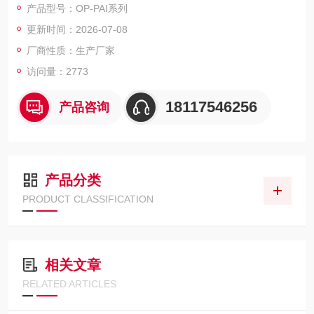
产品型号：OP-PAI系列
• 台面材料：SUS430高导磁不锈钢
更新时间：2026-07-08
• 台面内部结构：隔离杯真蜂窝内芯
• 台面厚度：100/200/250mm
厂商性质：生产厂家
• 平面度：0.1mm/600mm×600mm
访问量：2773
• 台面粗糙度：≤0.8μm
18117546256
产品咨询
产品分类
PRODUCT CLASSIFICATION
相关文章
RELATED ARTICLES