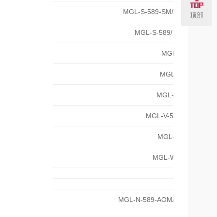
1~20mW
MGL-S-589-SM/
单
顶部
1~50mW
MGL-S-589/
密封
50-
MGL-U-589/
50~
MGL-F-589/
200
MGL-FN-589/
100
MGL-V-589-Water/
300~
MGL-N-589/
800~
MGL-W-589A/
1~500mW
MGL-N-589-AOM/
调