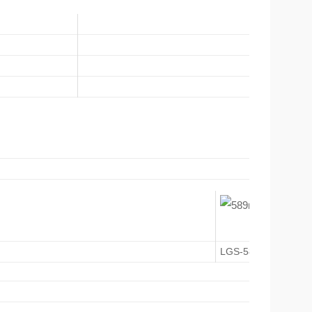
生物工程
材料分析
拉曼光谱
全息成像
LGS-589.159-PS