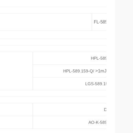
FL-589-CW/
1~50
2.5~12.5
HPL-589-Q/
>1mJ/ 1~5W
HPL-589.159-Q/
（水冷
1~25
LGS-589.159-PS/
1~
DPS-589-R/
1~250mW
AO-K-589/