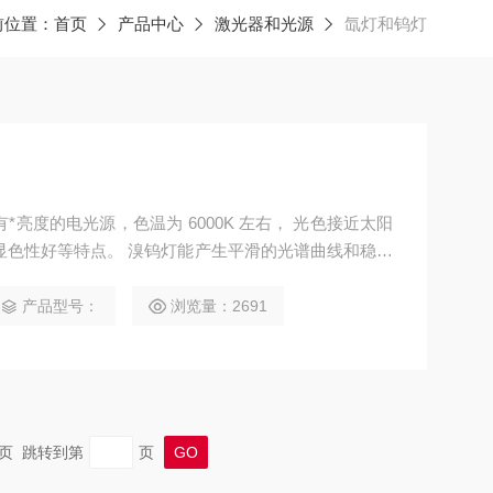
前位置：
首页
产品中心
激光器和光源
氙灯和钨灯
*亮度的电光源，色温为 6000K 左右， 光色接近太阳
显色性好等特点。 溴钨灯能产生平滑的光谱曲线和稳定
光和近红外光源。 溴钨白炽灯是热辐射光源，即灯泡
度越高，光线越亮。
产品型号：
浏览量：2691
 末页 跳转到第
页