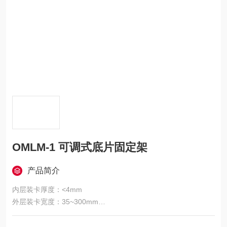
OMLM-1 可调式底片固定架
产品简介
内层装卡厚度：<4mm
外层装卡宽度：35~300mm
外层装卡厚度：<2mm
安 装 孔：φ6.5mm, 沉 孔：φ11mm, 可直接固定在光学平台