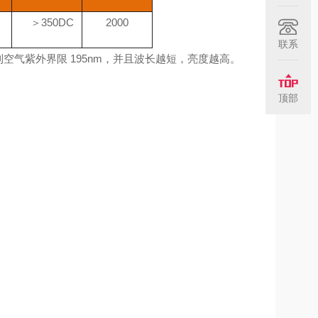
＞350DC
2000
联系
空气紫外界限 195nm，并且波长
越短，亮度越高。
顶部