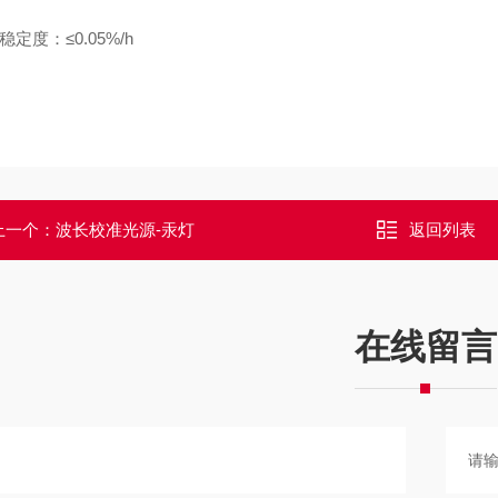
稳定度：≤0.05%/h
上一个：
波长校准光源-汞灯
返回列表
在线留言