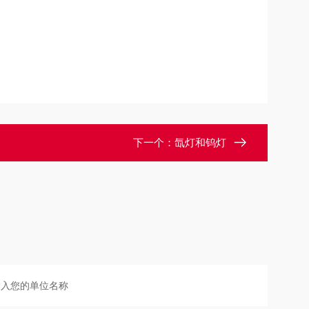
下一个：
氙灯和钨灯