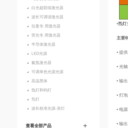
白光超联续激光器
波长可调谐激光器
•
氘灯
拉曼专.用激光器
荧光专.用激光器
主要
半导体激光器
•
提供
LED光源
氦氖激光器
•
光轴
可调单色光源光源
•
输出
高温黑体
氙灯和钨灯
•
灯泡
氘灯
波长校准光源-汞灯
•
电源
•
输出
查看全部产品