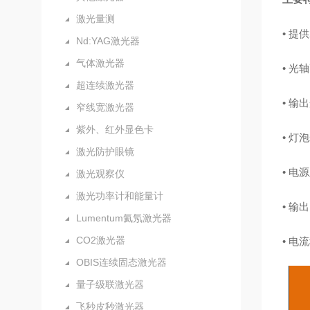
激光量测
•
提供
Nd:YAG激光器
气体激光器
•
光轴
超连续激光器
•
输出
窄线宽激光器
紫外、红外显色卡
•
灯泡
激光防护眼镜
•
电源
激光观察仪
激光功率计和能量计
•
输出
Lumentum氦氖激光器
CO2激光器
•
电流
OBIS连续固态激光器
量子级联激光器
飞秒皮秒激光器