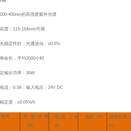
200-400nm的高强度紫外光谱
高度：115-154mm可调
光稳定性好，光通波动：≤0.5%
寿命长，平均2000小时
定输出功率：30W
电流：0.3A；输入电压：24V DC
稳定度：≤0.05%/h
型号
灯泡功率
电流（m
电压（V）
发光区域
（W）
A）
m）