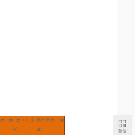
（m
触发电压
平均寿命（ho
（V）
ur）
微信