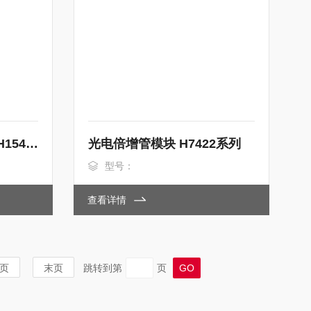
光谱探测器 PMT 模块 H15441-20
光电倍增管模块 H7422系列
型号：
查看详情
页
末页
跳转到第
页